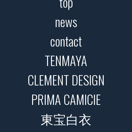
top
news
contact
TENMAYA
CLEMENT DESIGN
PRIMA CAMICIE
東宝白衣